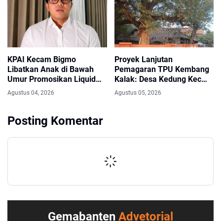
KPAI Kecam Bigmo
Proyek Lanjutan
Libatkan Anak di Bawah
Pemagaran TPU Kembang
Umur Promosikan Liquid
Kalak: Desa Kedung Kec
Vape, Minta Aparat
Gunung Kaler, Dari Aspirasi
Agustus 04, 2026
Agustus 05, 2026
Bertindak Tegas
Dewan PKS Mendapat
Apresiasi Seriyus Dari
Posting Komentar
Masyarakat Kinerjanya
Sangat Luar Biasa
Gemabanten
Advetorial