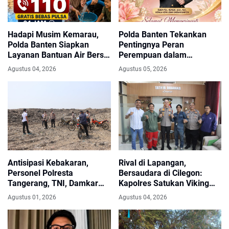
Hadapi Musim Kemarau,
Polda Banten Tekankan
Polda Banten Siapkan
Pentingnya Peran
Layanan Bantuan Air Bersih
Perempuan dalam
Melalui Call Center 110
Pembangunan Bangsa
Agustus 04, 2026
Agustus 05, 2026
Antisipasi Kebakaran,
Rival di Lapangan,
Personel Polresta
Bersaudara di Cilegon:
Tangerang, TNI, Damkar
Kapolres Satukan Viking
Patroli di TPA Jatiwaringin
dan Jak Mania Demi Nobar
Agustus 01, 2026
Agustus 04, 2026
Damai Piala Presiden 2026