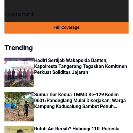
No posts found.
Full Coverage
Trending
Hadiri Sertijab Wakapolda Banten,
Kapolresta Tangerang Tegaskan Komitmen
Perkuat Soliditas Jajaran
Sumur Bor Kedua TMMD Ke-129 Kodim
0601/Pandeglang Mulai Dikerjakan, Warga
Kampung Kaducalung Sambut Penuh
Harapan
Butuh Air Bersih? Hubungi 110, Polresta