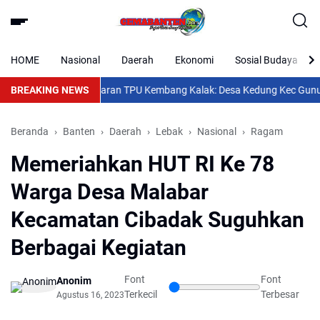
HOME
Nasional
Daerah
Ekonomi
Sosial Budaya
k Lanjutan Pemagaran TPU Kembang Kalak: Desa Kedung Kec Gunung Kale
BREAKING NEWS
Beranda
Banten
Daerah
Lebak
Nasional
Ragam
Memeriahkan HUT RI Ke 78
Warga Desa Malabar
Kecamatan Cibadak Suguhkan
Berbagai Kegiatan
Font
Font
Anonim
Terkecil
Terbesar
Agustus 16, 2023