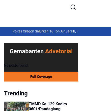
Polres Cilegon Salurkan 16 Ton Air Bersih, Hadir Ringankan Warga Pul
Gemabanten
Advetorial
No posts found.
Full Coverage
Trending
TMMD Ke-129 Kodim
0601/Pandeglang