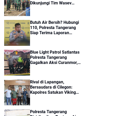
Dikunjungi Tim Wasev
Mabes TNI, Pembangunan
Diharapkan Tuntas Tepat
Waktu
Butuh Air Bersih? Hubungi
110, Polresta Tangerang
Siap Terima Laporan
Kekeringan dan Kebakaran
Lahan
Blue Light Patrol Satlantas
Polresta Tangerang
Gagalkan Aksi Curanmor,
Dua Pria Diamankan
Rival di Lapangan,
Bersaudara di Cilegon:
Kapolres Satukan Viking
dan Jak Mania Demi Nobar
Damai Piala Presiden 2026
Polresta Tangerang