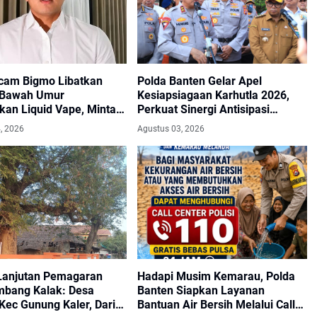
cam Bigmo Libatkan
Polda Banten Gelar Apel
 Bawah Umur
Kesiapsiagaan Karhutla 2026,
kan Liquid Vape, Minta
Perkuat Sinergi Antisipasi
Bertindak Tegas
Bencana
, 2026
Agustus 03, 2026
Lanjutan Pemagaran
Hadapi Musim Kemarau, Polda
bang Kalak: Desa
Banten Siapkan Layanan
Kec Gunung Kaler, Dari
Bantuan Air Bersih Melalui Call