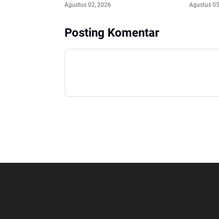
Agung Bhuwana Raksati, Wujud
Aspiras
Agustus 02, 2026
Agustus 05
Sinergi Menjaga Kerukunan
Apresias
Umat Beragama
Masyara
Posting Komentar
Luar Bi