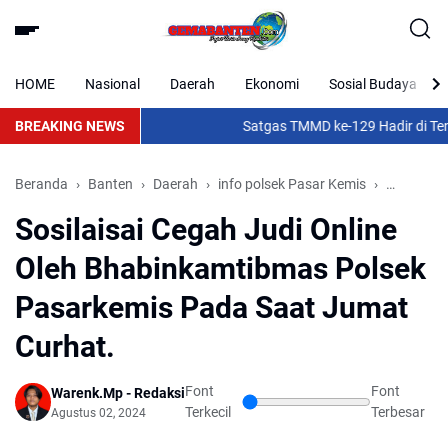
HOME
Nasional
Daerah
Ekonomi
Sosial Budaya
BREAKING NEWS
Satgas TMMD ke-129 Hadir di Tenga
Beranda
Banten
Daerah
info polsek Pasar Kemis
Nasional
Sosilaisai Cegah Judi Online
Oleh Bhabinkamtibmas Polsek
Pasarkemis Pada Saat Jumat
Curhat.
Font
Font
Warenk.Mp - Redaksi
Terkecil
Terbesar
Agustus 02, 2024