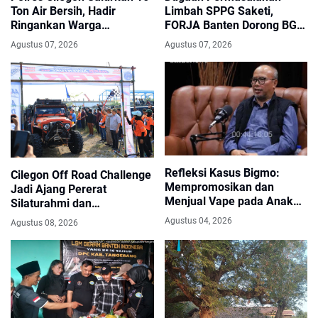
Ton Air Bersih, Hadir
Limbah SPPG Saketi,
Ringankan Warga
FORJA Banten Dorong BGN
Pulomerak di Tengah
Lakukan Audit dan Evaluasi
Agustus 07, 2026
Agustus 07, 2026
Kemarau
Korcam
Refleksi Kasus Bigmo:
Cilegon Off Road Challenge
Mempromosikan dan
Jadi Ajang Pererat
Menjual Vape pada Anak
Silaturahmi dan
adalah Kriminal
Kebersamaan
Agustus 04, 2026
Agustus 08, 2026