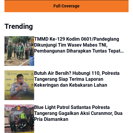
Full Coverage
Trending
TMMD Ke-129 Kodim 0601/Pandeglang
Dikunjungi Tim Wasev Mabes TNI,
Pembangunan Diharapkan Tuntas Tepat
Waktu
Butuh Air Bersih? Hubungi 110, Polresta
Tangerang Siap Terima Laporan
Kekeringan dan Kebakaran Lahan
Blue Light Patrol Satlantas Polresta
Tangerang Gagalkan Aksi Curanmor, Dua
Pria Diamankan