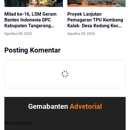
Milad ke-16, LSM Geram
Proyek Lanjutan
Banten Indonesia DPC
Pemagaran TPU Kembang
Kabupaten Tangerang
Kalak: Desa Kedung Kec
Perkuat Silaturahmi dan
Gunung Kaler, Dari Aspirasi
Agustus 08, 2026
Agustus 05, 2026
Solidaritas
Dewan PKS Mendapat
Apresiasi Seriyus Dari
Posting Komentar
Masyarakat Kinerjanya
Sangat Luar Biasa
Gemabanten
Advetorial
No posts found.