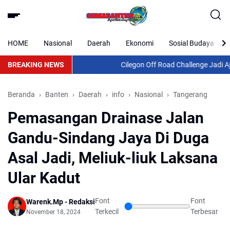
HOME
Nasional
Daerah
Ekonomi
Sosial Budaya
BREAKING NEWS
Cilegon Off Road Challenge Jadi Ajang
Beranda
Banten
Daerah
info
Nasional
Tangerang
Pemasangan Drainase Jalan
Gandu-Sindang Jaya Di Duga
Asal Jadi, Meliuk-liuk Laksana
Ular Kadut
Font
Font
Warenk.Mp - Redaksi
Terkecil
Terbesar
November 18, 2024