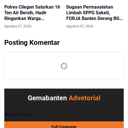
Polres Cilegon Salurkan 16
Dugaan Permasalahan
Ton Air Bersih, Hadir
Limbah SPPG Saketi,
Ringankan Warga
FORJA Banten Dorong BGN
Pulomerak di Tengah
Lakukan Audit dan Evaluasi
Agustus 07, 2026
Agustus 07, 2026
Kemarau
Korcam
Posting Komentar
Gemabanten
Advetorial
No posts found.
Full Coverage