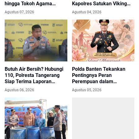
hingga Tokoh Agama
Kapolres Satukan Viking
dalam Sabuk Kamtibmas
dan Jak Mania Demi Nobar
Agustus 07, 2026
Agustus 04, 2026
Damai Piala Presiden 2026
Butuh Air Bersih? Hubungi
Polda Banten Tekankan
110, Polresta Tangerang
Pentingnya Peran
Siap Terima Laporan
Perempuan dalam
Kekeringan dan Kebakaran
Pembangunan Bangsa
Agustus 06, 2026
Agustus 05, 2026
Lahan