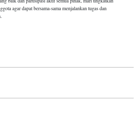
ng baik dan partisipasi aktif semua pihak, mari tingkatkan
nggota agar dapat bersama-sama menjalankan tugas dan
.