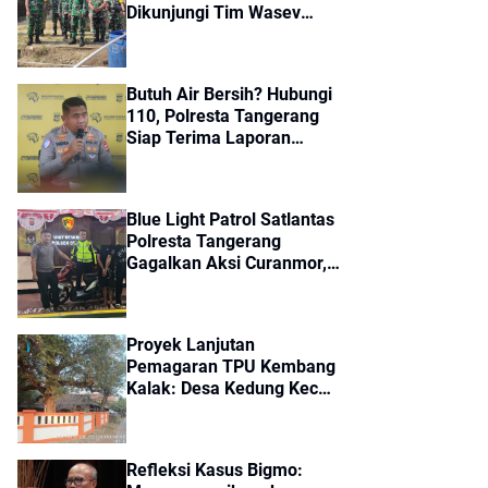
Dikunjungi Tim Wasev
Mabes TNI, Pembangunan
Diharapkan Tuntas Tepat
Waktu
Butuh Air Bersih? Hubungi
110, Polresta Tangerang
Siap Terima Laporan
Kekeringan dan Kebakaran
Lahan
Blue Light Patrol Satlantas
Polresta Tangerang
Gagalkan Aksi Curanmor,
Dua Pria Diamankan
Proyek Lanjutan
Pemagaran TPU Kembang
Kalak: Desa Kedung Kec
Gunung Kaler, Dari Aspirasi
Dewan PKS Mendapat
Apresiasi Seriyus Dari
Refleksi Kasus Bigmo:
Masyarakat Kinerjanya