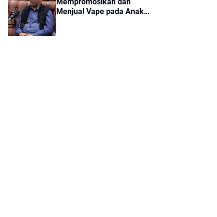
Mempromosikan dan
Sangat Luar Biasa
Menjual Vape pada Anak
adalah Kriminal