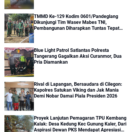
TMMD Ke-129 Kodim 0601/Pandeglang
Dikunjungi Tim Wasev Mabes TNI,
Pembangunan Diharapkan Tuntas Tepat
Waktu
Blue Light Patrol Satlantas Polresta
Tangerang Gagalkan Aksi Curanmor, Dua
Pria Diamankan
Rival di Lapangan, Bersaudara di Cilegon:
Kapolres Satukan Viking dan Jak Mania
Demi Nobar Damai Piala Presiden 2026
Proyek Lanjutan Pemagaran TPU Kembang
Kalak: Desa Kedung Kec Gunung Kaler, Dari
Aspirasi Dewan PKS Mendapat Apresiasi