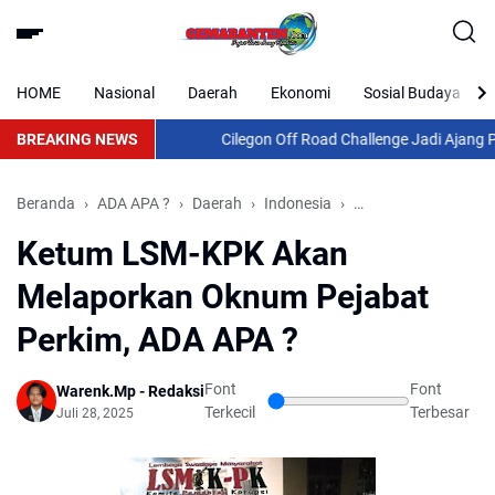
HOME
Nasional
Daerah
Ekonomi
Sosial Budaya
BREAKING NEWS
Cilegon Off Road Challenge Jadi Ajang Pere
Beranda
ADA APA ?
Daerah
Indonesia
Ketum LSM-KPK Aka
Ketum LSM-KPK Akan
Melaporkan Oknum Pejabat
Perkim, ADA APA ?
Font
Font
Warenk.Mp - Redaksi
Terkecil
Terbesar
Juli 28, 2025