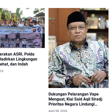
erakan ASRI, Polda
Hadirkan Lingkungan
ehat, dan Indah
026
Dukungan Pelarangan Vape
Menguat, Kiai Said Aqil Siradj:
Prioritas Negara Lindungi
Generasi Bangsa
April 08, 2026