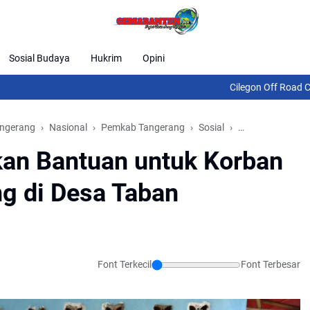
Sosial Budaya
Hukrim
Opini
Cilegon Off Road Challenge Jadi A
angerang
Nasional
Pemkab Tangerang
Sosial
Tangerang
Wa
kan Bantuan untuk Korban
ng di Desa Taban
Font Terkecil
Font Terbesar