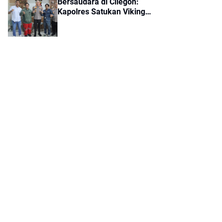
Bersaudara di Cilegon:
Kapolres Satukan Viking
dan Jak Mania Demi Nobar
Damai Piala Presiden 2026