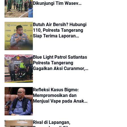
Dikunjungi Tim Wasev
Mabes TNI, Pembangunan
Diharapkan Tuntas Tepat
Waktu
Butuh Air Bersih? Hubungi
110, Polresta Tangerang
Siap Terima Laporan
Kekeringan dan Kebakaran
Lahan
Blue Light Patrol Satlantas
Polresta Tangerang
Gagalkan Aksi Curanmor,
Dua Pria Diamankan
Refleksi Kasus Bigmo:
Mempromosikan dan
Menjual Vape pada Anak
adalah Kriminal
Rival di Lapangan,