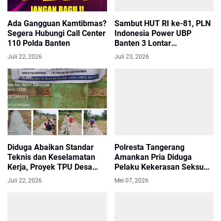
Ada Gangguan Kamtibmas?
Sambut HUT RI ke-81, PLN
Segera Hubungi Call Center
Indonesia Power UBP
110 Polda Banten
Banten 3 Lontar
Tranformasikan FABA
Juli 22, 2026
Juli 23, 2026
Menjadi Ruang Belajar di
Sekolah Sekitar
Perusahaan
Diduga Abaikan Standar
Polresta Tangerang
Teknis dan Keselamatan
Amankan Pria Diduga
Kerja, Proyek TPU Desa
Pelaku Kekerasan Seksual
Legok Sukamaju
Terhadap Anak di Bawah
Juli 22, 2026
Mei 07, 2026
Kecamatan Kemiri Jadi
Umur
Sorotan