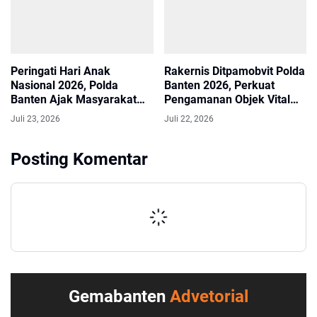
Peringati Hari Anak
Rakernis Ditpamobvit Polda
Nasional 2026, Polda
Banten 2026, Perkuat
Banten Ajak Masyarakat
Pengamanan Objek Vital
Lindungi Hak Anak
Guna Mendukung Asta Cita
Juli 23, 2026
Juli 22, 2026
Posting Komentar
Gemabanten
Advetorial