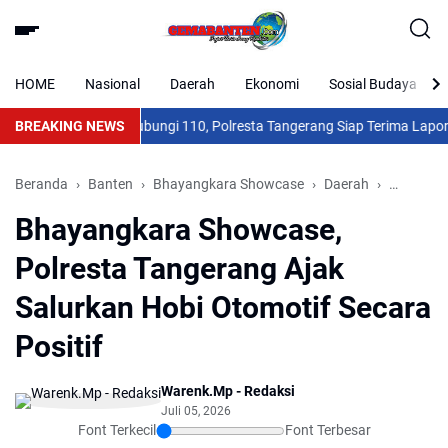
HOME
Nasional
Daerah
Ekonomi
Sosial Budaya
uh Air Bersih? Hubungi 110, Polresta Tangerang Siap Terima Laporan K
BREAKING NEWS
Beranda
Banten
Bhayangkara Showcase
Daerah
Nasional
Bhayangkara Showcase,
Polresta Tangerang Ajak
Salurkan Hobi Otomotif Secara
Positif
Warenk.Mp - Redaksi
Juli 05, 2026
Font Terkecil
Font Terbesar