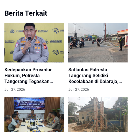
Berita Terkait
Kedepankan Prosedur
Satlantas Polresta
Hukum, Polresta
Tangerang Selidiki
Tangerang Tegaskan
Kecelakaan di Balaraja,
Tindaklanjuti Kasus Dugaan
Pengendara Motor
Juli 27, 2026
Juli 27, 2026
Kekerasan Seksual
Meninggal di Lokasi