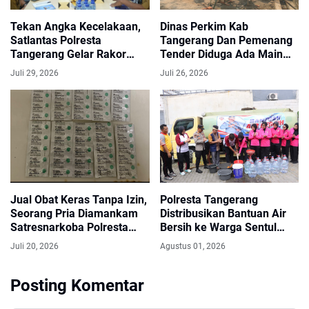
Tekan Angka Kecelakaan,
Dinas Perkim Kab
Satlantas Polresta
Tangerang Dan Pemenang
Tangerang Gelar Rakor
Tender Diduga Ada Main
Lintas Sektoral
Mata, Proyek Siluman
Juli 29, 2026
Juli 26, 2026
Berjenis SAB Muncul Di
Desa Bojongloa Cisoka
Jual Obat Keras Tanpa Izin,
Polresta Tangerang
Seorang Pria Diamankam
Distribusikan Bantuan Air
Satresnarkoba Polresta
Bersih ke Warga Sentul
Tangerang
Balaraja
Juli 20, 2026
Agustus 01, 2026
Posting Komentar