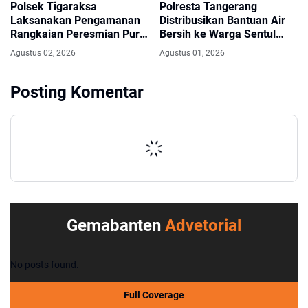
Polsek Tigaraksa
Polresta Tangerang
Laksanakan Pengamanan
Distribusikan Bantuan Air
Rangkaian Peresmian Pura
Bersih ke Warga Sentul
Parahyangan Agung
Balaraja
Agustus 02, 2026
Agustus 01, 2026
Bhuwana Raksati, Wujud
Sinergi Menjaga Kerukunan
Umat Beragama
Posting Komentar
Gemabanten
Advetorial
No posts found.
Full Coverage