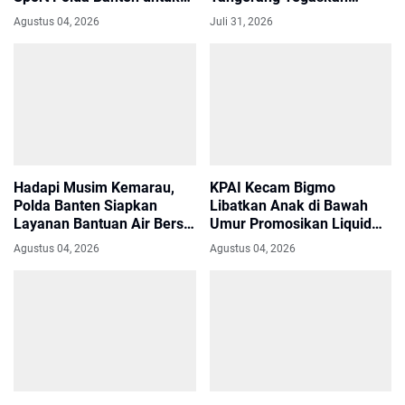
Kapolri Cup 2026
Komitmen Perkuat Soliditas
Agustus 04, 2026
Juli 31, 2026
Jajaran
Hadapi Musim Kemarau,
KPAI Kecam Bigmo
Polda Banten Siapkan
Libatkan Anak di Bawah
Layanan Bantuan Air Bersih
Umur Promosikan Liquid
Melalui Call Center 110
Vape, Minta Aparat
Agustus 04, 2026
Agustus 04, 2026
Bertindak Tegas