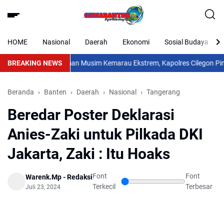
HOME
Nasional
Daerah
Ekonomi
Sosial Budaya
ngsa
BREAKING NEWS
Hadapi Ancaman Musim Kemarau Ekstrem, Kapolres Cilegon Pimpin
Beranda
Banten
Daerah
Nasional
Tangerang
Beredar Poster Deklarasi
Anies-Zaki untuk Pilkada DKI
Jakarta, Zaki : Itu Hoaks
Font
Font
Warenk.Mp - Redaksi
Terkecil
Terbesar
Juli 23, 2024