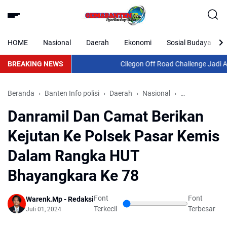
HOME
Nasional
Daerah
Ekonomi
Sosial Budaya
BREAKING NEWS
Cilegon Off Road Challenge Jadi Aja
Beranda
Banten Info polisi
Daerah
Nasional
pasar Kemis
Danramil Dan Camat Berikan
Kejutan Ke Polsek Pasar Kemis
Dalam Rangka HUT
Bhayangkara Ke 78
Font
Font
Warenk.Mp - Redaksi
Terkecil
Terbesar
Juli 01, 2024