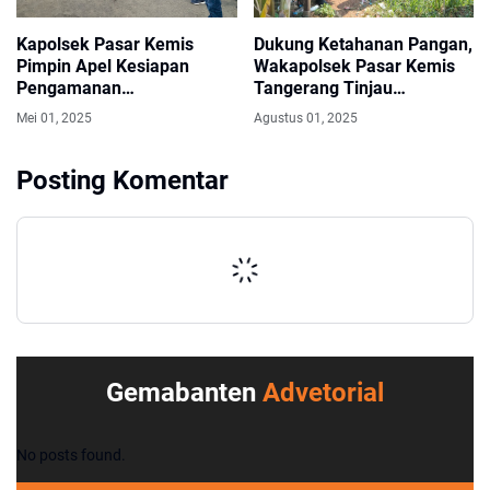
Kapolsek Pasar Kemis
Dukung Ketahanan Pangan,
Pimpin Apel Kesiapan
Wakapolsek Pasar Kemis
Pengamanan
Tangerang Tinjau
Keberangkatan Serikat
Perkembangan Tanaman
Mei 01, 2025
Agustus 01, 2025
Buruh Dalam Rangka May
Jagung
Day 2025 Ke Jakarta
Posting Komentar
Gemabanten
Advetorial
No posts found.