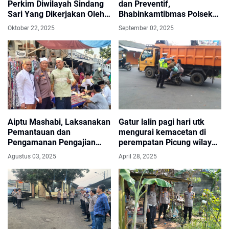
Perkim Diwilayah Sindang
dan Preventif,
Sari Yang Dikerjakan Oleh
Bhabinkamtibmas Polsek
CV Bomantara Jaya Menuai
Pasar Kemis Wujudkan
Oktober 22, 2025
September 02, 2025
Sorotan
Kamtibmas Yang Kondusif
Aiptu Mashabi, Laksanakan
Gatur lalin pagi hari utk
Pemantauan dan
mengurai kemacetan di
Pengamanan Pengajian
perempatan Picung wilayah
Rutin di Ponpes Al-
hukum Polsek Pasar Kemis
Agustus 03, 2025
April 28, 2025
Istiqlaliyyah