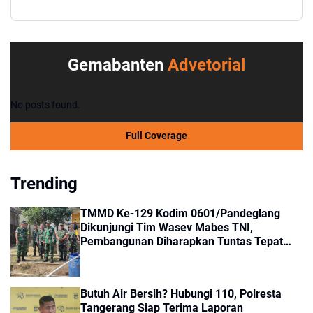
Gemabanten
Advetorial
No posts found.
Full Coverage
Trending
TMMD Ke-129 Kodim 0601/Pandeglang
Dikunjungi Tim Wasev Mabes TNI,
Pembangunan Diharapkan Tuntas Tepat
Waktu
Butuh Air Bersih? Hubungi 110, Polresta
Tangerang Siap Terima Laporan