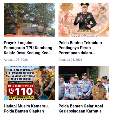
Proyek Lanjutan
Polda Banten Tekankan
Pemagaran TPU Kembang
Pentingnya Peran
Kalak: Desa Kedung Kec
Perempuan dalam
Gunung Kaler, Dari Aspirasi
Pembangunan Bangsa
Agustus 05, 2026
Agustus 05, 2026
Dewan PKS Mendapat
Apresiasi Seriyus Dari
Masyarakat Kinerjanya
Sangat Luar Biasa
Hadapi Musim Kemarau,
Polda Banten Gelar Apel
Polda Banten Siapkan
Kesiapsiagaan Karhutla