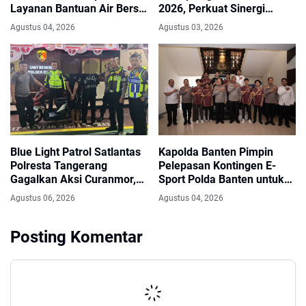
Layanan Bantuan Air Bersih
2026, Perkuat Sinergi
Melalui Call Center 110
Antisipasi Bencana
Agustus 04, 2026
Agustus 03, 2026
Blue Light Patrol Satlantas
Kapolda Banten Pimpin
Polresta Tangerang
Pelepasan Kontingen E-
Gagalkan Aksi Curanmor,
Sport Polda Banten untuk
Dua Pria Diamankan
Kapolri Cup 2026
Agustus 06, 2026
Agustus 04, 2026
Posting Komentar