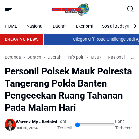
HOME
Nasional
Daerah
Ekonomi
Sosial Budaya
BREAKING NEWS
Cilegon Off Road Challenge Jadi Ajan
Beranda
Banten
Daerah
info polri
Mauk
Nasional
Pol
Personil Polsek Mauk Polresta
Tangerang Polda Banten
Pengecekan Ruang Tahanan
Pada Malam Hari
Font
Font
Warenk.Mp - Redaksi
Terkecil
Terbesar
Juli 30, 2024