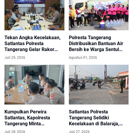
Tekan Angka Kecelakaan,
Polresta Tangerang
Satlantas Polresta
Distribusikan Bantuan Air
Tangerang Gelar Rakor
Bersih ke Warga Sentul
Lintas Sektoral
Balaraja
Juli 29, 2026
Agustus 01, 2026
Kumpulkan Perwira
Satlantas Polresta
Satlantas, Kapolresta
Tangerang Selidiki
Tangerang Minta
Kecelakaan di Balaraja,
Penanganan Laka Cepat
Pengendara Motor
Juli 28, 2026
Juli 27, 2026