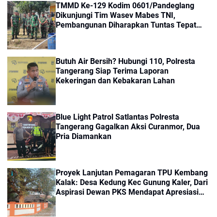
TMMD Ke-129 Kodim 0601/Pandeglang
Dikunjungi Tim Wasev Mabes TNI,
Pembangunan Diharapkan Tuntas Tepat
Waktu
Butuh Air Bersih? Hubungi 110, Polresta
Tangerang Siap Terima Laporan
Kekeringan dan Kebakaran Lahan
Blue Light Patrol Satlantas Polresta
Tangerang Gagalkan Aksi Curanmor, Dua
Pria Diamankan
Proyek Lanjutan Pemagaran TPU Kembang
Kalak: Desa Kedung Kec Gunung Kaler, Dari
Aspirasi Dewan PKS Mendapat Apresiasi
Seriyus Dari Masyarakat Kinerjanya Sangat
Luar Biasa