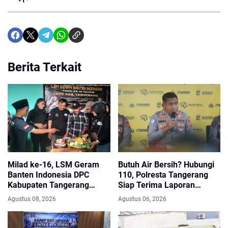
Berita Terkait
Milad ke-16, LSM Geram
Butuh Air Bersih? Hubungi
Banten Indonesia DPC
110, Polresta Tangerang
Kabupaten Tangerang
Siap Terima Laporan
Perkuat Silaturahmi dan
Kekeringan dan Kebakaran
Agustus 08, 2026
Agustus 06, 2026
Solidaritas
Lahan