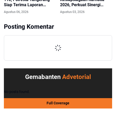
Siap Terima Laporan
2026, Perkuat Sinergi
Kekeringan dan Kebakaran
Antisipasi Bencana
Agustus 06, 2026
Agustus 03, 2026
Lahan
Posting Komentar
Gemabanten
Advetorial
No posts found.
Full Coverage