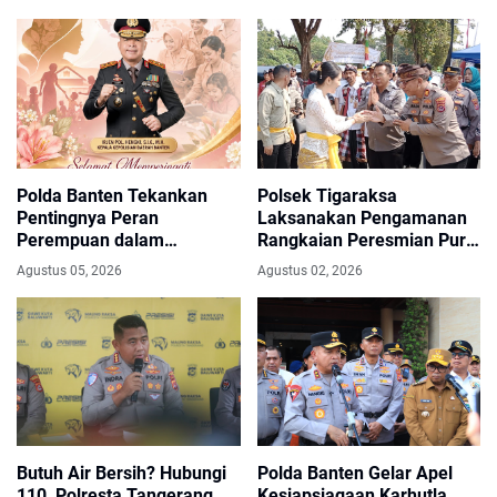
Damai Piala Presiden 2026
Polda Banten Tekankan
Polsek Tigaraksa
Pentingnya Peran
Laksanakan Pengamanan
Perempuan dalam
Rangkaian Peresmian Pura
Pembangunan Bangsa
Parahyangan Agung
Agustus 05, 2026
Agustus 02, 2026
Bhuwana Raksati, Wujud
Sinergi Menjaga Kerukunan
Umat Beragama
Butuh Air Bersih? Hubungi
Polda Banten Gelar Apel
110, Polresta Tangerang
Kesiapsiagaan Karhutla