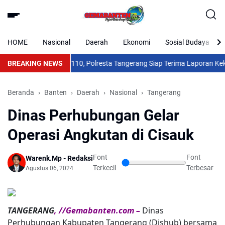
HOME
Nasional
Daerah
Ekonomi
Sosial Budaya
r Bersih? Hubungi 110, Polresta Tangerang Siap Terima Laporan Keker
BREAKING NEWS
Beranda
Banten
Daerah
Nasional
Tangerang
Dinas Perhubungan Gelar
Operasi Angkutan di Cisauk
Font
Font
Warenk.Mp - Redaksi
Terkecil
Terbesar
Agustus 06, 2024
TANGERANG
, //Gemabanten.com –
Dinas
Perhubungan Kabupaten Tangerang (Dishub) bersama