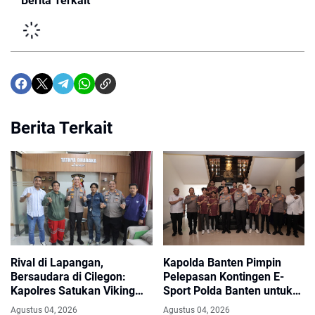
Berita Terkait
Berita Terkait
Rival di Lapangan,
Kapolda Banten Pimpin
Bersaudara di Cilegon:
Pelepasan Kontingen E-
Kapolres Satukan Viking
Sport Polda Banten untuk
dan Jak Mania Demi Nobar
Kapolri Cup 2026
Agustus 04, 2026
Agustus 04, 2026