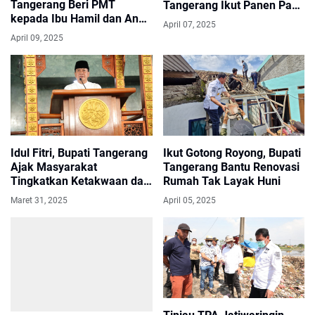
Tangerang Beri PMT
Tangerang Ikut Panen Padi
kepada Ibu Hamil dan Anak
Serentak di 14 Provinsi
April 07, 2025
Menyusui
April 09, 2025
Idul Fitri, Bupati Tangerang
Ikut Gotong Royong, Bupati
Ajak Masyarakat
Tangerang Bantu Renovasi
Tingkatkan Ketakwaan dan
Rumah Tak Layak Huni
Kebersamaan
Maret 31, 2025
April 05, 2025