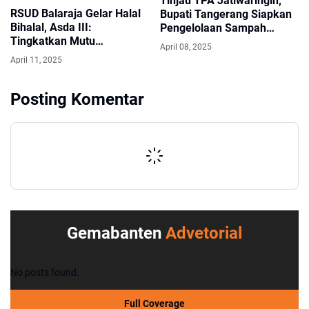
Tinjau TPA Jatiwaringin,
RSUD Balaraja Gelar Halal
Bupati Tangerang Siapkan
Bihalal, Asda III:
Pengelolaan Sampah
Tingkatkan Mutu
Berkelanjutan
April 08, 2025
Pelayanan
April 11, 2025
Posting Komentar
Gemabanten
Advetorial
No posts found.
Full Coverage