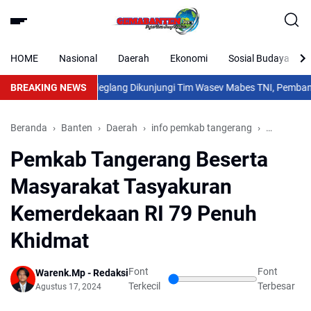
HOME
Nasional
Daerah
Ekonomi
Sosial Budaya
odim 0601/Pandeglang Dikunjungi Tim Wasev Mabes TNI, Pembangunan
BREAKING NEWS
Beranda
Banten
Daerah
info pemkab tangerang
Nasional
Pemkab Tangerang Beserta
Masyarakat Tasyakuran
Kemerdekaan RI 79 Penuh
Khidmat
Font
Font
Warenk.Mp - Redaksi
Terkecil
Terbesar
Agustus 17, 2024