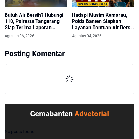
Butuh Air Bersih? Hubungi
Hadapi Musim Kemarau,
110, Polresta Tangerang
Polda Banten Siapkan
Siap Terima Laporan
Layanan Bantuan Air Bersih
Kekeringan dan Kebakaran
Melalui Call Center 110
Agustus 06, 2026
Agustus 04, 2026
Lahan
Posting Komentar
Gemabanten
Advetorial
No posts found.