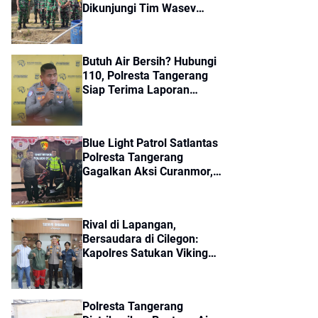
Dikunjungi Tim Wasev
Mabes TNI, Pembangunan
Diharapkan Tuntas Tepat
Waktu
Butuh Air Bersih? Hubungi
110, Polresta Tangerang
Siap Terima Laporan
Kekeringan dan Kebakaran
Lahan
Blue Light Patrol Satlantas
Polresta Tangerang
Gagalkan Aksi Curanmor,
Dua Pria Diamankan
Rival di Lapangan,
Bersaudara di Cilegon:
Kapolres Satukan Viking
dan Jak Mania Demi Nobar
Damai Piala Presiden 2026
Polresta Tangerang