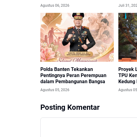
Diamankan
Pelaku 
Agustus 06, 2026
Juli 31, 20
Polda Banten Tekankan
Proyek 
Pentingnya Peran Perempuan
TPU Kem
dalam Pembangunan Bangsa
Kedung 
Aspiras
Agustus 05, 2026
Agustus 05
Apresias
Masyara
Posting Komentar
Luar Bi