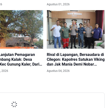
Akan Ditindak Tegas
Jatiwaringin
26
Agustus 01, 2026
Lanjutan Pemagaran
Rival di Lapangan, Bersaudara di
bang Kalak: Desa
Cilegon: Kapolres Satukan Viking
Kec Gunung Kaler, Dari
dan Jak Mania Demi Nobar
i Dewan PKS Mendapat
Damai Piala Presiden 2026
, 2026
Agustus 04, 2026
i Seriyus Dari
kat Kinerjanya Sangat
asa