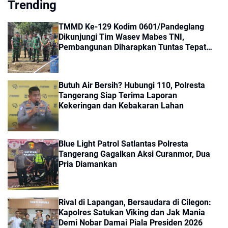
Trending
TMMD Ke-129 Kodim 0601/Pandeglang
Dikunjungi Tim Wasev Mabes TNI,
Pembangunan Diharapkan Tuntas Tepat
Waktu
Butuh Air Bersih? Hubungi 110, Polresta
Tangerang Siap Terima Laporan
Kekeringan dan Kebakaran Lahan
Blue Light Patrol Satlantas Polresta
Tangerang Gagalkan Aksi Curanmor, Dua
Pria Diamankan
Rival di Lapangan, Bersaudara di Cilegon:
Kapolres Satukan Viking dan Jak Mania
Demi Nobar Damai Piala Presiden 2026