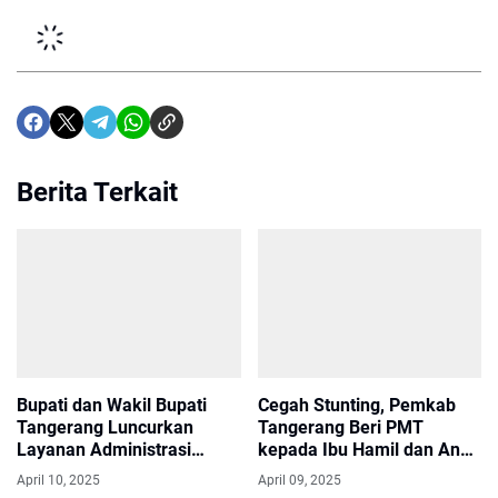
Berita Terkait
Bupati dan Wakil Bupati
Cegah Stunting, Pemkab
Tangerang Luncurkan
Tangerang Beri PMT
Layanan Administrasi
kepada Ibu Hamil dan Anak
Kependudukan di
Menyusui
April 10, 2025
April 09, 2025
Kecamatan