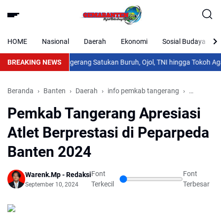
HOME
Nasional
Daerah
Ekonomi
Sosial Budaya
emarau
BREAKING NEWS
Polresta Tangerang Satukan Buruh, Ojol, TNI hingga Tokoh Aga
Beranda
Banten
Daerah
info pemkab tangerang
Nasional
Pemkab Tangerang Apresiasi
Atlet Berprestasi di Peparpeda
Banten 2024
Font
Font
Warenk.Mp - Redaksi
Terkecil
Terbesar
September 10, 2024