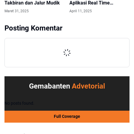
Takbiran dan Jalur Mudik
Aplikasi Real Time
Monitoring Dana Desa
Maret 31, 2025
April 11, 2025
Posting Komentar
Gemabanten
Advetorial
No posts found.
Full Coverage