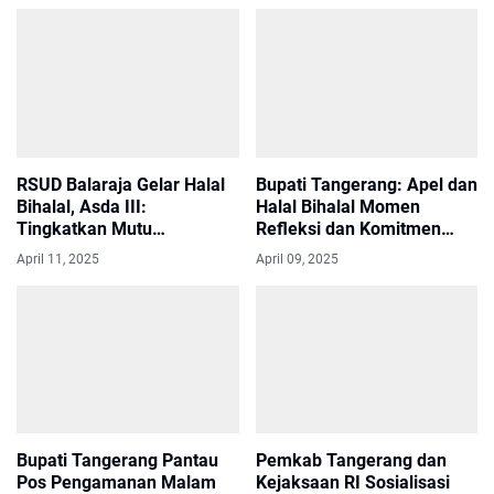
RSUD Balaraja Gelar Halal
Bupati Tangerang: Apel dan
Bihalal, Asda III:
Halal Bihalal Momen
Tingkatkan Mutu
Refleksi dan Komitmen
Pelayanan
Tingkatkan Pelayanan
April 11, 2025
April 09, 2025
Publik
Bupati Tangerang Pantau
Pemkab Tangerang dan
Pos Pengamanan Malam
Kejaksaan RI Sosialisasi