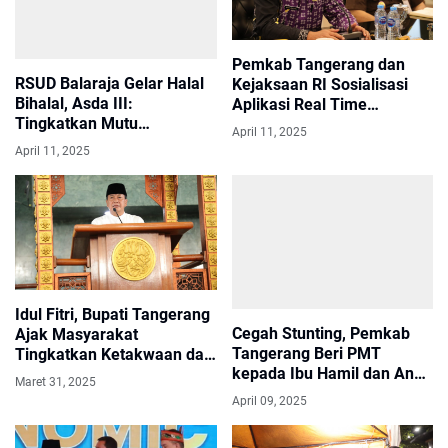
Pemkab Tangerang dan
RSUD Balaraja Gelar Halal
Kejaksaan RI Sosialisasi
Bihalal, Asda III:
Aplikasi Real Time
Tingkatkan Mutu
Monitoring Dana Desa
April 11, 2025
Pelayanan
April 11, 2025
Idul Fitri, Bupati Tangerang
Cegah Stunting, Pemkab
Ajak Masyarakat
Tangerang Beri PMT
Tingkatkan Ketakwaan dan
kepada Ibu Hamil dan Anak
Kebersamaan
Maret 31, 2025
Menyusui
April 09, 2025