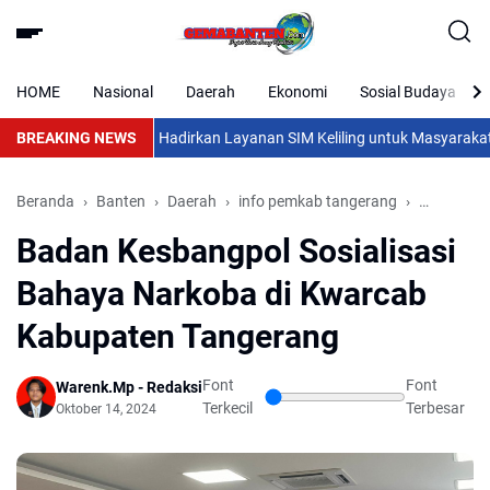
HOME
Nasional
Daerah
Ekonomi
Sosial Budaya
BREAKING NEWS
Polda Banten Hadirkan Layanan SIM Keliling untuk Masyarakat Bay
Beranda
Banten
Daerah
info pemkab tangerang
Nasional
Badan Kesbangpol Sosialisasi
Bahaya Narkoba di Kwarcab
Kabupaten Tangerang
Font
Font
Warenk.Mp - Redaksi
Terkecil
Terbesar
Oktober 14, 2024