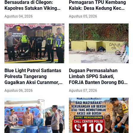
Bersaudara di Cilegon:
Pemagaran TPU Kembang
Kapolres Satukan Viking
Kalak: Desa Kedung Kec
dan Jak Mania Demi Nobar
Gunung Kaler, Dari Aspirasi
Agustus 04, 2026
Agustus 05, 2026
Damai Piala Presiden 2026
Dewan PKS Mendapat
Apresiasi Seriyus Dari
Masyarakat Kinerjanya
Sangat Luar Biasa
Blue Light Patrol Satlantas
Dugaan Permasalahan
Polresta Tangerang
Limbah SPPG Saketi,
Gagalkan Aksi Curanmor,
FORJA Banten Dorong BGN
Dua Pria Diamankan
Lakukan Audit dan Evaluasi
Agustus 06, 2026
Agustus 07, 2026
Korcam