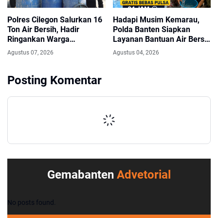
Polres Cilegon Salurkan 16
Hadapi Musim Kemarau,
Ton Air Bersih, Hadir
Polda Banten Siapkan
Ringankan Warga
Layanan Bantuan Air Bersih
Pulomerak di Tengah
Melalui Call Center 110
Agustus 07, 2026
Agustus 04, 2026
Kemarau
Posting Komentar
Gemabanten
Advetorial
No posts found.