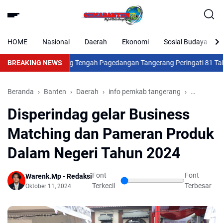
HOME
Nasional
Daerah
Ekonomi
Sosial Budaya
BREAKING NEWS
Desa Karang Tengah Pagedangan Tangerang Peringati 81 Tahun 
Beranda
Banten
Daerah
info pemkab tangerang
Nasional
Disperindag gelar Business
Matching dan Pameran Produk
Dalam Negeri Tahun 2024
Font
Font
Warenk.Mp - Redaksi
Terkecil
Terbesar
Oktober 11, 2024