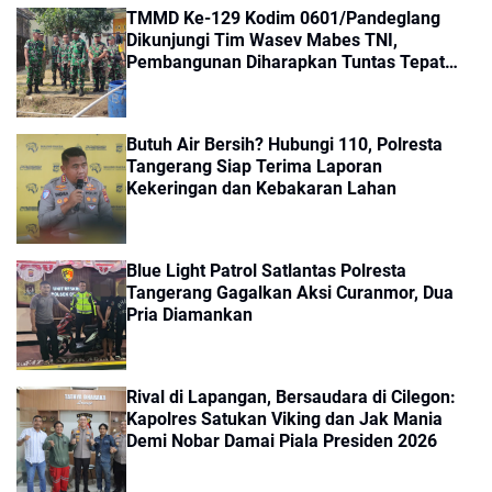
TMMD Ke-129 Kodim 0601/Pandeglang
Dikunjungi Tim Wasev Mabes TNI,
Pembangunan Diharapkan Tuntas Tepat
Waktu
Butuh Air Bersih? Hubungi 110, Polresta
Tangerang Siap Terima Laporan
Kekeringan dan Kebakaran Lahan
Blue Light Patrol Satlantas Polresta
Tangerang Gagalkan Aksi Curanmor, Dua
Pria Diamankan
Rival di Lapangan, Bersaudara di Cilegon:
Kapolres Satukan Viking dan Jak Mania
Demi Nobar Damai Piala Presiden 2026