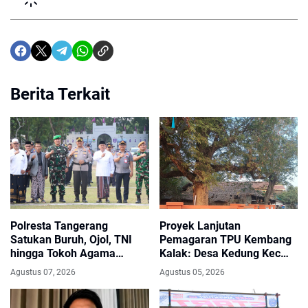
Berita Terkait
Polresta Tangerang
Proyek Lanjutan
Satukan Buruh, Ojol, TNI
Pemagaran TPU Kembang
hingga Tokoh Agama
Kalak: Desa Kedung Kec
dalam Sabuk Kamtibmas
Gunung Kaler, Dari Aspirasi
Agustus 07, 2026
Agustus 05, 2026
Dewan PKS Mendapat
Apresiasi Seriyus Dari