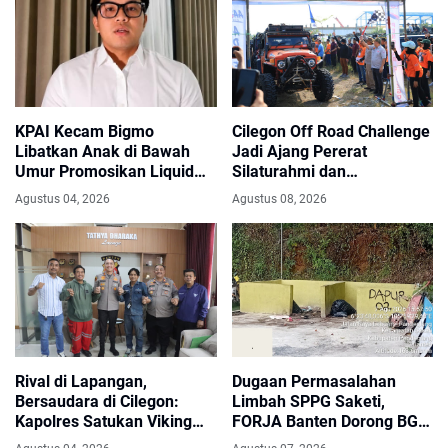
Masyarakat Kinerjanya
Sangat Luar Biasa
KPAI Kecam Bigmo
Cilegon Off Road Challenge
Libatkan Anak di Bawah
Jadi Ajang Pererat
Umur Promosikan Liquid
Silaturahmi dan
Vape, Minta Aparat
Kebersamaan
Agustus 04, 2026
Agustus 08, 2026
Bertindak Tegas
Rival di Lapangan,
Dugaan Permasalahan
Bersaudara di Cilegon:
Limbah SPPG Saketi,
Kapolres Satukan Viking
FORJA Banten Dorong BGN
dan Jak Mania Demi Nobar
Lakukan Audit dan Evaluasi