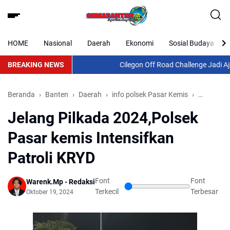
HOME
Nasional
Daerah
Ekonomi
Sosial Budaya
BREAKING NEWS
Cilegon Off Road Challenge Jadi Ajan
Beranda
Banten
Daerah
info polsek Pasar Kemis
Nasional
Jelang Pilkada 2024,Polsek
Pasar kemis Intensifkan
Patroli KRYD
Font
Font
Warenk.Mp - Redaksi
Terkecil
Terbesar
Oktober 19, 2024