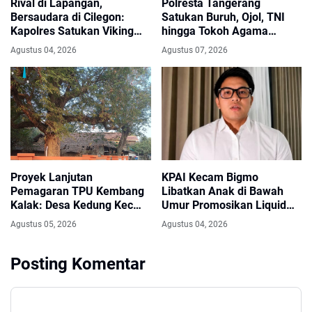
Rival di Lapangan,
Polresta Tangerang
Bersaudara di Cilegon:
Satukan Buruh, Ojol, TNI
Kapolres Satukan Viking
hingga Tokoh Agama
dan Jak Mania Demi Nobar
dalam Sabuk Kamtibmas
Agustus 04, 2026
Agustus 07, 2026
Damai Piala Presiden 2026
Proyek Lanjutan
KPAI Kecam Bigmo
Pemagaran TPU Kembang
Libatkan Anak di Bawah
Kalak: Desa Kedung Kec
Umur Promosikan Liquid
Gunung Kaler, Dari Aspirasi
Vape, Minta Aparat
Agustus 05, 2026
Agustus 04, 2026
Dewan PKS Mendapat
Bertindak Tegas
Apresiasi Seriyus Dari
Masyarakat Kinerjanya
Posting Komentar
Sangat Luar Biasa