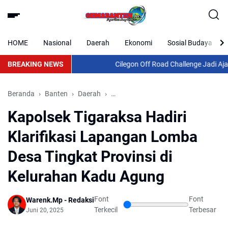
HOME
Nasional
Daerah
Ekonomi
Sosial Budaya
BREAKING NEWS
Cilegon Off Road Challenge Jadi Ajang 
Beranda
Banten
Daerah
Kapolsek Tigaraksa Hadiri Klarifika
Kapolsek Tigaraksa Hadiri
Klarifikasi Lapangan Lomba
Desa Tingkat Provinsi di
Kelurahan Kadu Agung
Font
Font
Warenk.Mp - Redaksi
Terkecil
Terbesar
Juni 20, 2025