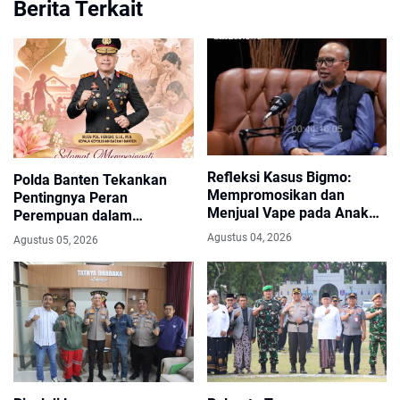
Berita Terkait
Refleksi Kasus Bigmo:
Polda Banten Tekankan
Mempromosikan dan
Pentingnya Peran
Menjual Vape pada Anak
Perempuan dalam
adalah Kriminal
Pembangunan Bangsa
Agustus 04, 2026
Agustus 05, 2026