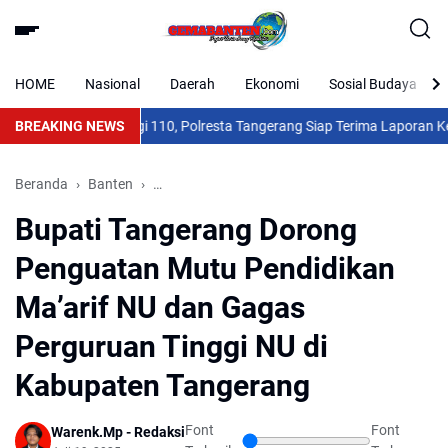
HOME
Nasional
Daerah
Ekonomi
Sosial Budaya
Air Bersih? Hubungi 110, Polresta Tangerang Siap Terima Laporan Kek
BREAKING NEWS
Beranda
Banten
Bupati Tangerang Dorong Penguatan Mutu Pend
Bupati Tangerang Dorong
Penguatan Mutu Pendidikan
Ma’arif NU dan Gagas
Perguruan Tinggi NU di
Kabupaten Tangerang
Font
Font
Warenk.Mp - Redaksi