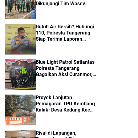
Dikunjungi Tim Wasev
Mabes TNI, Pembangunan
Diharapkan Tuntas Tepat
Waktu
Butuh Air Bersih? Hubungi
110, Polresta Tangerang
Siap Terima Laporan
Kekeringan dan Kebakaran
Lahan
Blue Light Patrol Satlantas
Polresta Tangerang
Gagalkan Aksi Curanmor,
Dua Pria Diamankan
Proyek Lanjutan
Pemagaran TPU Kembang
Kalak: Desa Kedung Kec
Gunung Kaler, Dari Aspirasi
Dewan PKS Mendapat
Apresiasi Seriyus Dari
Rival di Lapangan,
Masyarakat Kinerjanya