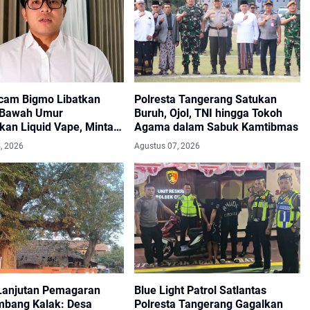
cam Bigmo Libatkan
Polresta Tangerang Satukan
 Bawah Umur
Buruh, Ojol, TNI hingga Tokoh
kan Liquid Vape, Minta
Agama dalam Sabuk Kamtibmas
Bertindak Tegas
, 2026
Agustus 07, 2026
Lanjutan Pemagaran
Blue Light Patrol Satlantas
bang Kalak: Desa
Polresta Tangerang Gagalkan