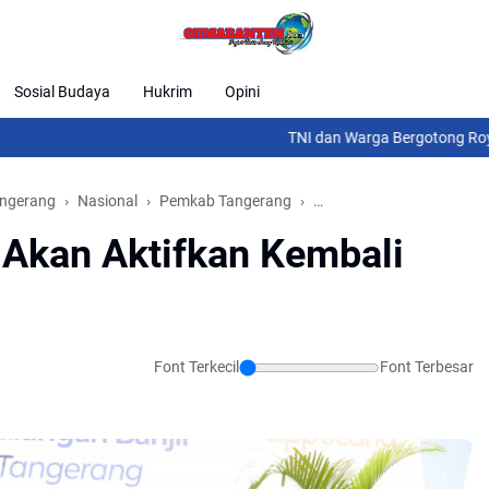
Sosial Budaya
Hukrim
Opini
TNI dan Warga Bergotong Royong Rehab 
angerang
Nasional
Pemkab Tangerang
Pemkab Tangerang Akan A
Akan Aktifkan Kembali
Font Terkecil
Font Terbesar