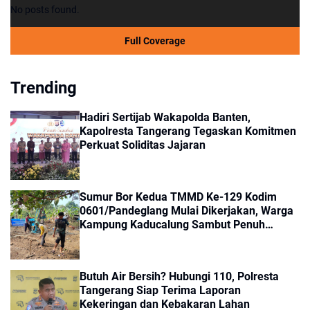
No posts found.
Full Coverage
Trending
Hadiri Sertijab Wakapolda Banten,
Kapolresta Tangerang Tegaskan Komitmen
Perkuat Soliditas Jajaran
Sumur Bor Kedua TMMD Ke-129 Kodim
0601/Pandeglang Mulai Dikerjakan, Warga
Kampung Kaducalung Sambut Penuh
Harapan
Butuh Air Bersih? Hubungi 110, Polresta
Tangerang Siap Terima Laporan
Kekeringan dan Kebakaran Lahan