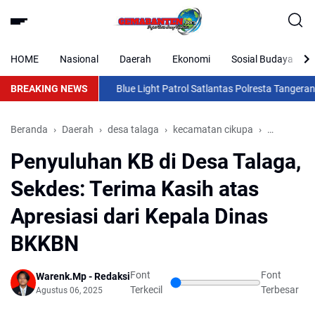
HOME
Nasional
Daerah
Ekonomi
Sosial Budaya
BREAKING NEWS
Blue Light Patrol Satlantas Polresta Tangerang G
Beranda
Daerah
desa talaga
kecamatan cikupa
Nasional
Penyuluhan KB di Desa Talaga,
Sekdes: Terima Kasih atas
Apresiasi dari Kepala Dinas
BKKBN
Font
Font
Warenk.Mp - Redaksi
Terkecil
Terbesar
Agustus 06, 2025