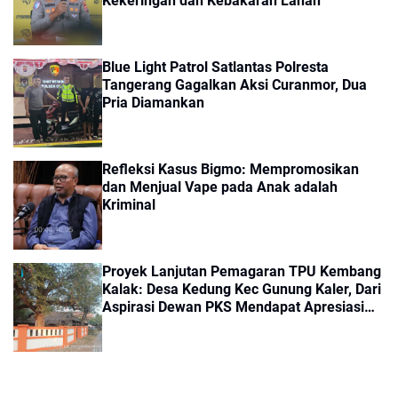
Kekeringan dan Kebakaran Lahan
Blue Light Patrol Satlantas Polresta
Tangerang Gagalkan Aksi Curanmor, Dua
Pria Diamankan
Refleksi Kasus Bigmo: Mempromosikan
dan Menjual Vape pada Anak adalah
Kriminal
Proyek Lanjutan Pemagaran TPU Kembang
Kalak: Desa Kedung Kec Gunung Kaler, Dari
Aspirasi Dewan PKS Mendapat Apresiasi
Seriyus Dari Masyarakat Kinerjanya Sangat
Luar Biasa