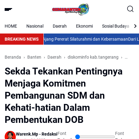
HOME
Nasional
Daerah
Ekonomi
Sosial Budaya
d Challenge Jadi Ajang Pererat Silaturahmi dan Kebersamaan
BREAKING NEWS
Dari Lahan
Beranda
Banten
Daerah
diskominfo kab.tangerang
Nasion
Sekda Tekankan Pentingnya
Menjaga Komitmen
Pembangunan SDM dan
Kehati-hatian Dalam
Pembentukan DOB
Font
Font
Warenk.Mp - Redaksi