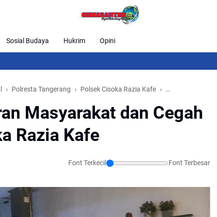
Sosial Budaya
Hukrim
Opini
Dugaa
l
Polresta Tangerang
Polsek Cisoka Razia Kafe
Tangerang
Ti
ran Masyarakat dan Cegah
ka Razia Kafe
Font Terkecil
Font Terbesar