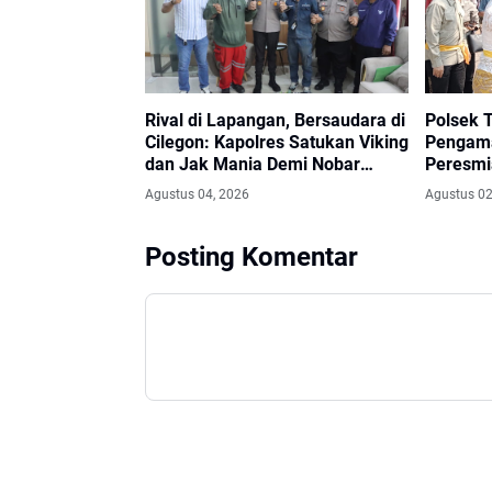
Rival di Lapangan, Bersaudara di
Polsek 
Cilegon: Kapolres Satukan Viking
Pengam
dan Jak Mania Demi Nobar
Peresmi
Damai Piala Presiden 2026
Agung B
Agustus 04, 2026
Agustus 02
Sinergi
Umat B
Posting Komentar