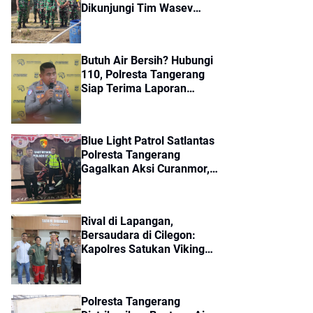
Dikunjungi Tim Wasev
Mabes TNI, Pembangunan
Diharapkan Tuntas Tepat
Waktu
Butuh Air Bersih? Hubungi
110, Polresta Tangerang
Siap Terima Laporan
Kekeringan dan Kebakaran
Lahan
Blue Light Patrol Satlantas
Polresta Tangerang
Gagalkan Aksi Curanmor,
Dua Pria Diamankan
Rival di Lapangan,
Bersaudara di Cilegon:
Kapolres Satukan Viking
dan Jak Mania Demi Nobar
Damai Piala Presiden 2026
Polresta Tangerang