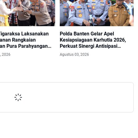
Tigaraksa Laksanakan
Polda Banten Gelar Apel
anan Rangkaian
Kesiapsiagaan Karhutla 2026,
an Pura Parahyangan
Perkuat Sinergi Antisipasi
huwana Raksati, Wujud
Bencana
, 2026
Agustus 03, 2026
 Menjaga Kerukunan
eragama