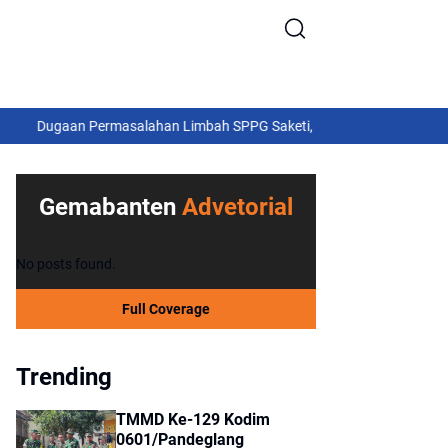
n Permasalahan Limbah SPPG Saketi, FORJA Banten Dorong BGN Lakuk
ndak Lanjut Laporan Masyarakat dan Cegah Pekat
Gemabanten
Advetorial
No posts found.
Full Coverage
Trending
TMMD Ke-129 Kodim
0601/Pandeglang