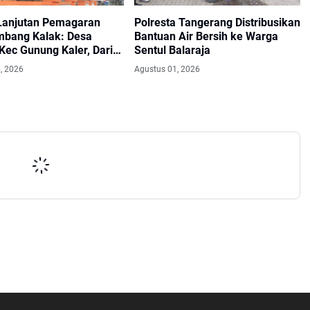
Lanjutan Pemagaran
Polresta Tangerang Distribusikan
bang Kalak: Desa
Bantuan Air Bersih ke Warga
Kec Gunung Kaler, Dari
Sentul Balaraja
i Dewan PKS Mendapat
, 2026
Agustus 01, 2026
i Seriyus Dari
kat Kinerjanya Sangat
asa