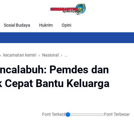
Sosial Budaya
Hukrim
Opini
Blue L
kecamatan kemiri
Nasional
Rumah Roboh di Rancalabuh: Pemdes
ncalabuh: Pemdes dan
 Cepat Bantu Keluarga
Font Terkecil
Font Terbesar