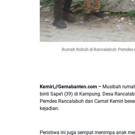
Rumah Roboh di Rancalabuh: Pemdes d
Kemiri,//Gemabanten.com –
Musibah rumah 
binti Sape’i (39) di Kampung. Desa Rancal
Pemdes Rancalabuh dan Camat Kemiri besert
kejadian.
Peristiwa ini juga sempat menimpa anak mer