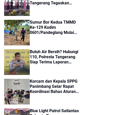
Tangerang Tegaskan
Komitmen Perkuat
Soliditas Jajaran
Sumur Bor Kedua TMMD
Ke-129 Kodim
0601/Pandeglang Mulai
Dikerjakan, Warga
Kampung Kaducalung
Sambut Penuh Harapan
Butuh Air Bersih? Hubungi
110, Polresta Tangerang
Siap Terima Laporan
Kekeringan dan Kebakaran
Lahan
Korcam dan Kepala SPPG
Panimbang Gelar Rapat
Koordinasi Bahas Aturan
Terbaru Program MBG
Blue Light Patrol Satlantas