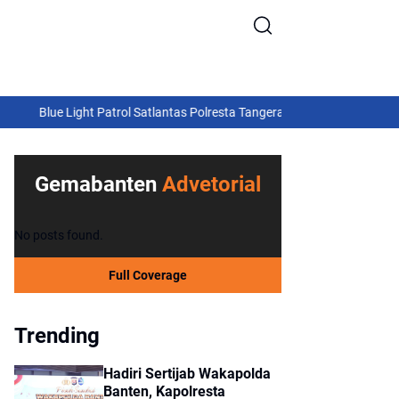
ight Patrol Satlantas Polresta Tangerang Gagalkan Aksi Curanmor, Dua 
 dan Camat Kemiri Gerak Cepat Bantu Keluarga Terdampak
Tangera
Gemabanten
Advetorial
No posts found.
Full Coverage
Trending
Hadiri Sertijab Wakapolda
Banten, Kapolresta