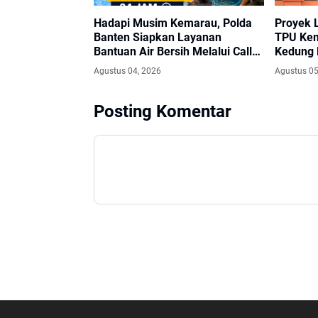
Hadapi Musim Kemarau, Polda
Proyek 
Banten Siapkan Layanan
TPU Kem
Bantuan Air Bersih Melalui Call
Kedung 
Center 110
Aspiras
Agustus 04, 2026
Agustus 05
Apresias
Masyara
Posting Komentar
Luar Bi