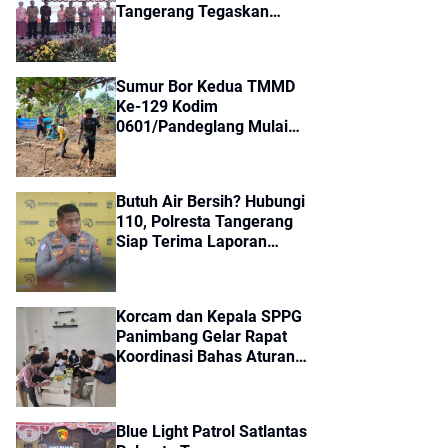
Tangerang Tegaskan
Komitmen Perkuat
Soliditas Jajaran
Sumur Bor Kedua TMMD
Ke-129 Kodim
0601/Pandeglang Mulai
Dikerjakan, Warga
Kampung Kaducalung
Sambut Penuh Harapan
Butuh Air Bersih? Hubungi
110, Polresta Tangerang
Siap Terima Laporan
Kekeringan dan Kebakaran
Lahan
Korcam dan Kepala SPPG
Panimbang Gelar Rapat
Koordinasi Bahas Aturan
Terbaru Program MBG
Blue Light Patrol Satlantas