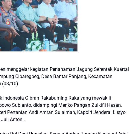
ten menggelar kegiatan Penanaman Jagung Serentak Kuartal
mpung Cibaregbeg, Desa Bantar Panjang, Kecamatan
 (08/10).
lik Indonesia Gibran Rakabuming Raka yang mewakili
abowo Subianto, didampingi Menko Pangan Zulkifli Hasan,
eri Pertanian Andi Amran Sulaiman, Kapolri Jenderal Listyo
 Juli Antoni.
mjen Pol Dedi Prasetyo, Kepala Badan Pangan Nasional Arief