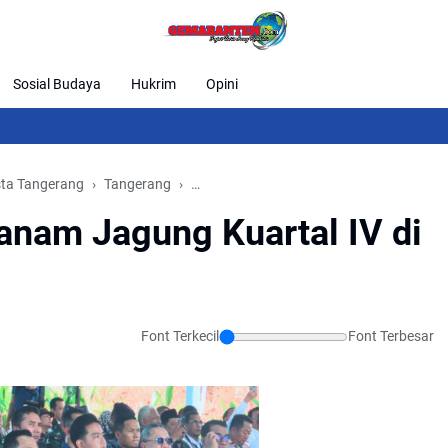
Sosial Budaya
Hukrim
Opini
Blue L
sta Tangerang
Tangerang
Wakil Presiden RI Tanam Jagung Kuartal 
Tanam Jagung Kuartal IV di
Font Terkecil
Font Terbesar