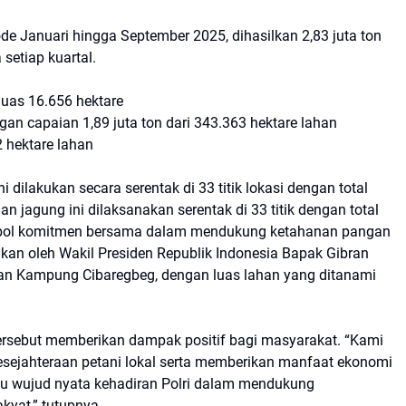
de Januari hingga September 2025, dihasilkan 2,83 juta ton
 setiap kuartal.
eluas 16.656 hektare
ngan capaian 1,89 juta ton dari 343.363 hektare lahan
2 hektare lahan
dilakukan secara serentak di 33 titik lokasi dengan total
 jagung ini dilaksanakan serentak di 33 titik dengan total
simbol komitmen bersama dalam mendukung ketahanan pangan
kan oleh Wakil Presiden Republik Indonesia Bapak Gibran
n Kampung Cibaregbeg, dengan luas lahan yang ditanami
tersebut memberikan dampak positif bagi masyarakat. “Kami
esejahteraan petani lokal serta memberikan manfaat ekonomi
satu wujud nyata kehadiran Polri dalam mendukung
kyat,” tutupnya