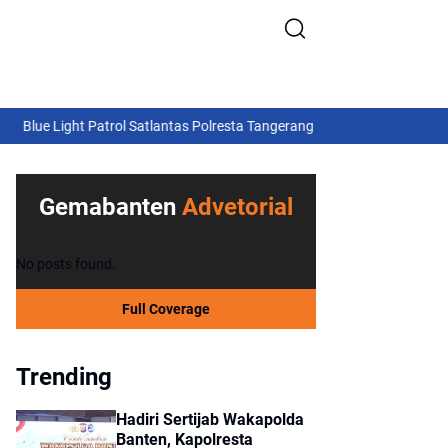
ight Patrol Satlantas Polresta Tangerang Gagalkan Aksi Curanmor, Dua
IV di Tangerang Banten
Gemabanten
Advetorial
No posts found.
Full Coverage
Trending
Hadiri Sertijab Wakapolda
Banten, Kapolresta