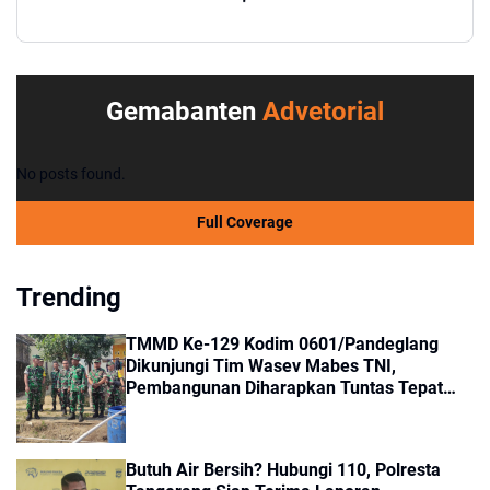
Gemabanten
Advetorial
No posts found.
Full Coverage
Trending
TMMD Ke-129 Kodim 0601/Pandeglang
Dikunjungi Tim Wasev Mabes TNI,
Pembangunan Diharapkan Tuntas Tepat
Waktu
Butuh Air Bersih? Hubungi 110, Polresta