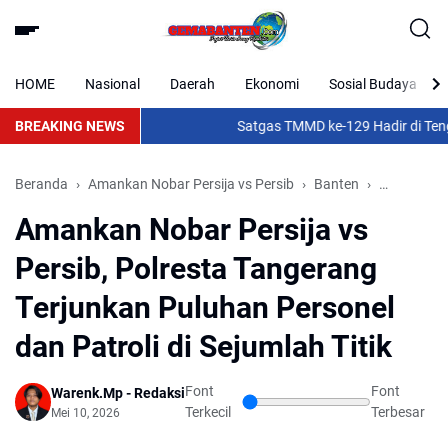
HOME
Nasional
Daerah
Ekonomi
Sosial Budaya
BREAKING NEWS
Satgas TMMD ke-129 Hadir di Tengah 
Beranda
Amankan Nobar Persija vs Persib
Banten
Daerah
Amankan Nobar Persija vs
Persib, Polresta Tangerang
Terjunkan Puluhan Personel
dan Patroli di Sejumlah Titik
Font
Font
Warenk.Mp - Redaksi
Terkecil
Terbesar
Mei 10, 2026