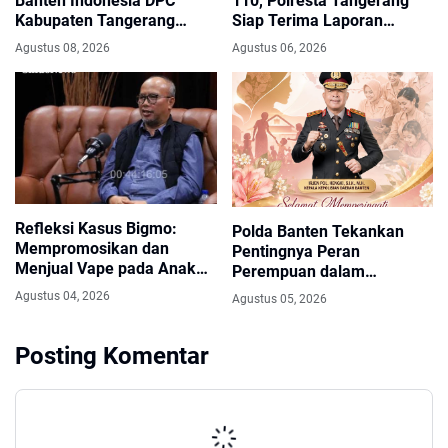
Banten Indonesia DPC
110, Polresta Tangerang
Kabupaten Tangerang
Siap Terima Laporan
Perkuat Silaturahmi dan
Kekeringan dan Kebakaran
Agustus 08, 2026
Agustus 06, 2026
Solidaritas
Lahan
Refleksi Kasus Bigmo:
Polda Banten Tekankan
Mempromosikan dan
Pentingnya Peran
Menjual Vape pada Anak
Perempuan dalam
adalah Kriminal
Pembangunan Bangsa
Agustus 04, 2026
Agustus 05, 2026
Posting Komentar