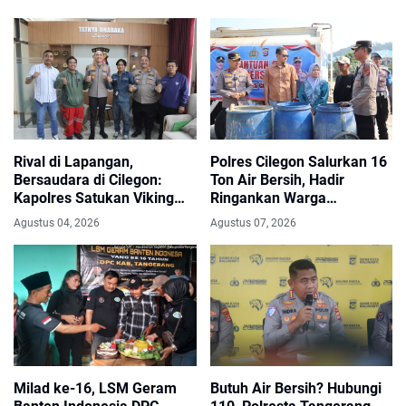
Rival di Lapangan,
Polres Cilegon Salurkan 16
Bersaudara di Cilegon:
Ton Air Bersih, Hadir
Kapolres Satukan Viking
Ringankan Warga
dan Jak Mania Demi Nobar
Pulomerak di Tengah
Agustus 04, 2026
Agustus 07, 2026
Damai Piala Presiden 2026
Kemarau
Milad ke-16, LSM Geram
Butuh Air Bersih? Hubungi