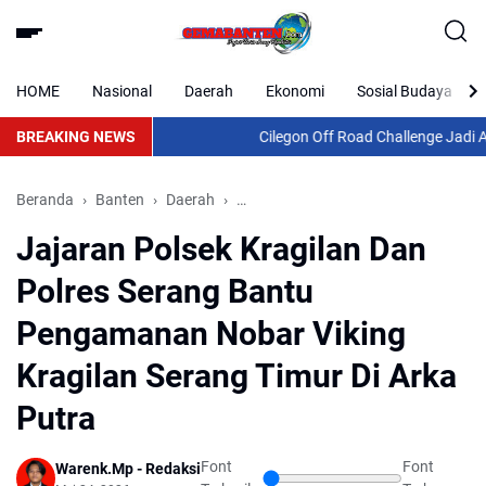
HOME
Nasional
Daerah
Ekonomi
Sosial Budaya
BREAKING NEWS
Cilegon Off Road Challenge Jadi Aja
Beranda
Banten
Daerah
Jajaran Polsek Kragilan Dan Polres 
Jajaran Polsek Kragilan Dan
Polres Serang Bantu
Pengamanan Nobar Viking
Kragilan Serang Timur Di Arka
Putra
Font
Font
Warenk.Mp - Redaksi