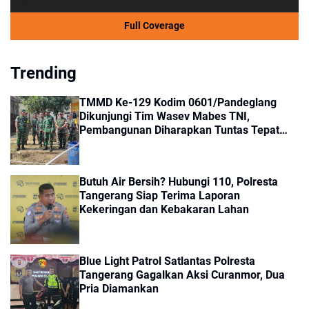
Full Coverage
Trending
TMMD Ke-129 Kodim 0601/Pandeglang
Dikunjungi Tim Wasev Mabes TNI,
Pembangunan Diharapkan Tuntas Tepat
Waktu
Butuh Air Bersih? Hubungi 110, Polresta
Tangerang Siap Terima Laporan
Kekeringan dan Kebakaran Lahan
Blue Light Patrol Satlantas Polresta
Tangerang Gagalkan Aksi Curanmor, Dua
Pria Diamankan