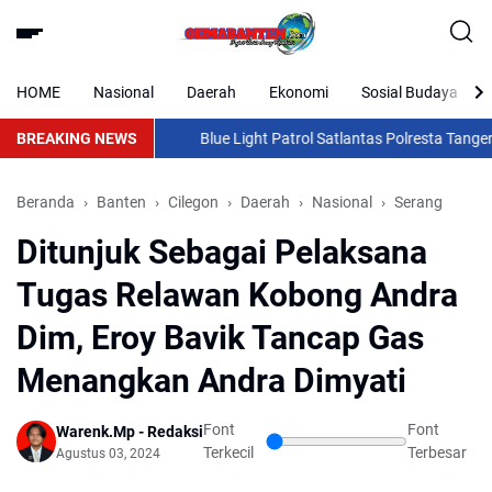
HOME
Nasional
Daerah
Ekonomi
Sosial Budaya
BREAKING NEWS
Blue Light Patrol Satlantas Polresta Tangerang
Beranda
Banten
Cilegon
Daerah
Nasional
Serang
Ditunjuk Sebagai Pelaksana
Tugas Relawan Kobong Andra
Dim, Eroy Bavik Tancap Gas
Menangkan Andra Dimyati
Font
Font
Warenk.Mp - Redaksi
Terkecil
Terbesar
Agustus 03, 2024