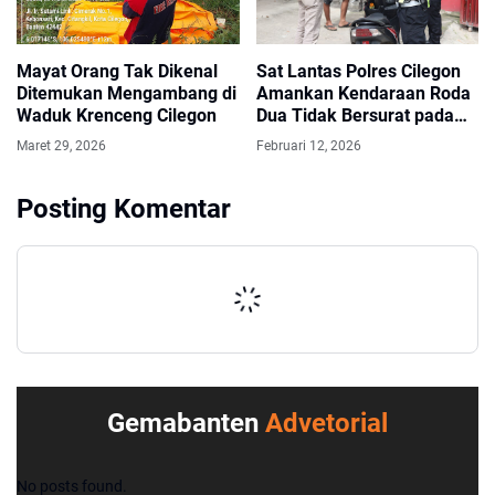
Mayat Orang Tak Dikenal
Sat Lantas Polres Cilegon
Ditemukan Mengambang di
Amankan Kendaraan Roda
Waduk Krenceng Cilegon
Dua Tidak Bersurat pada
Operasi Keselamatan Hari
Maret 29, 2026
Februari 12, 2026
ke-11
Posting Komentar
Gemabanten
Advetorial
No posts found.