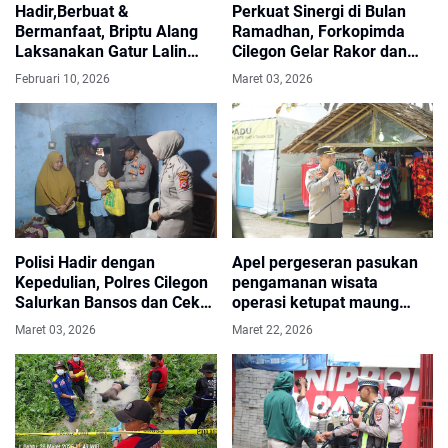
Hadir,Berbuat &
Perkuat Sinergi di Bulan
Bermanfaat, Briptu Alang
Ramadhan, Forkopimda
Laksanakan Gatur Lalin
Cilegon Gelar Rakor dan
Sore Hari Di Simpang Jalan
Buka Puasa Bersama
Februari 10, 2026
Maret 03, 2026
PT BAM Bojonegara
Polisi Hadir dengan
Apel pergeseran pasukan
Kepedulian, Polres Cilegon
pengamanan wisata
Salurkan Bansos dan Cek
operasi ketupat maung
RTLH Warga Lansia di
2026 Polres Cilegon
Maret 03, 2026
Maret 22, 2026
Gerogol