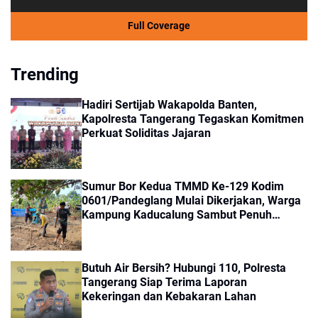
Full Coverage
Trending
Hadiri Sertijab Wakapolda Banten,
Kapolresta Tangerang Tegaskan Komitmen
Perkuat Soliditas Jajaran
Sumur Bor Kedua TMMD Ke-129 Kodim
0601/Pandeglang Mulai Dikerjakan, Warga
Kampung Kaducalung Sambut Penuh
Harapan
Butuh Air Bersih? Hubungi 110, Polresta
Tangerang Siap Terima Laporan
Kekeringan dan Kebakaran Lahan