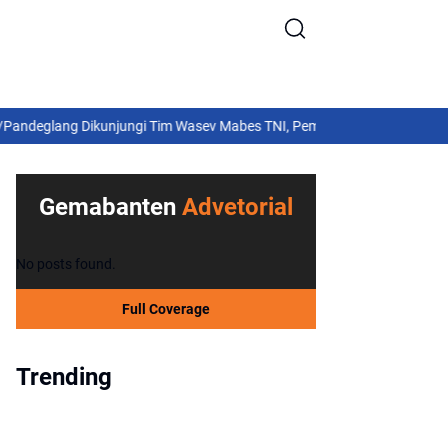
ang Dikunjungi Tim Wasev Mabes TNI, Pembangunan Diharapkan Tunt
Gemabanten
Advetorial
No posts found.
Full Coverage
Trending