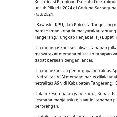
Koordinasi Pimpinan Daerah (Forkopimda)
untuk Pilkada 2024 di Gedung Serbaguna
(6/8/2024).
"Bawaslu, KPU, dan Polresta Tangerang m
pemahaman kepada masyarakat tentang t
Tangerang," ungkap Penjabat (Pj) Bupati
Dia menegaskan, sosialisasi tahapan pilk
masyarakat memahami setiap tahapan ya
dapat berjalan dengan lancar.
Dia menekankan pentingnya netralitas Apa
"Netralitas ASN memang harus dilaksanak
netralitas ASN di Kabupaten Tangerang. 
Dalam kesempatan yang sama, Kepala Bad
Lesmana menjelaskan, saat ini tahapan pi
perorangan.
"Untuk tahapan saat ini kita masih di ta