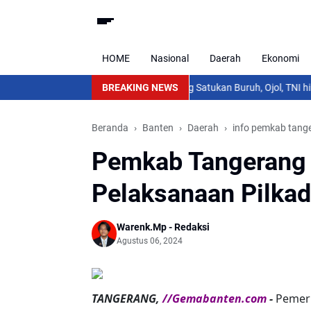
HOME
Nasional
Daerah
Ekonomi
 di Tengah Kemarau
Polresta Tangerang Satukan Buruh, Ojol, TNI hingg
BREAKING NEWS
Beranda
Banten
Daerah
info pemkab tang
Pemkab Tangerang 
Pelaksanaan Pilka
Warenk.Mp - Redaksi
Agustus 06, 2024
TANGERANG,
//Gemabanten.com
-
Pemer