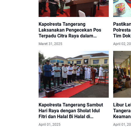
Kapolresta Tangerang
Pastika
Laksanakan Pengecekan Pos
Polrest
Terpadu Citra Raya dalam
Tim Dok
Rangka Operasi Ketupat 2025
Pengam
Maret 31, 2025
April 02, 2
Kapolresta Tangerang Sambut
Libur Le
Hari Raya dengan Sholat Idul
Tangera
Fitri dan Halal Bi Halal di
Keamana
Halaman Mapolresta Tangerang
World o
April 01, 2025
April 01, 2