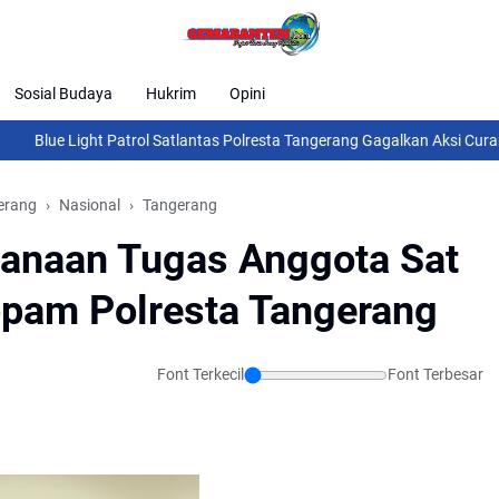
Sosial Budaya
Hukrim
Opini
e Light Patrol Satlantas Polresta Tangerang Gagalkan Aksi Curanmor, D
gerang
Nasional
Tangerang
anaan Tugas Anggota Sat
opam Polresta Tangerang
Font Terkecil
Font Terbesar