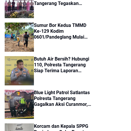
Tangerang Tegaskan
Komitmen Perkuat
Soliditas Jajaran
Sumur Bor Kedua TMMD
Ke-129 Kodim
0601/Pandeglang Mulai
Dikerjakan, Warga
Kampung Kaducalung
Sambut Penuh Harapan
Butuh Air Bersih? Hubungi
110, Polresta Tangerang
Siap Terima Laporan
Kekeringan dan Kebakaran
Lahan
Blue Light Patrol Satlantas
Polresta Tangerang
Gagalkan Aksi Curanmor,
Dua Pria Diamankan
Korcam dan Kepala SPPG