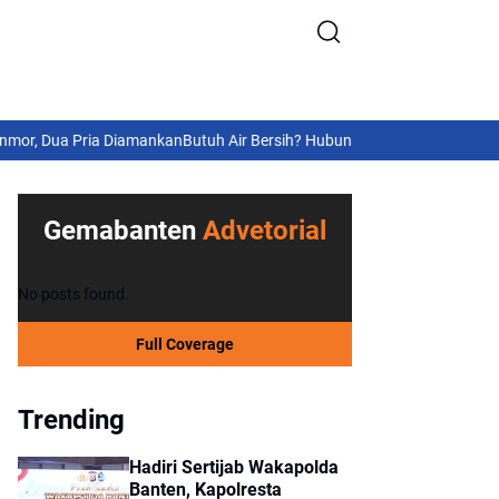
ua Pria Diamankan
Butuh Air Bersih? Hubungi 110, Polresta Tangerang S
Gemabanten
Advetorial
No posts found.
Full Coverage
Trending
Hadiri Sertijab Wakapolda
Banten, Kapolresta