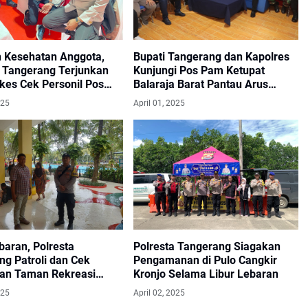
n Kesehatan Anggota,
Bupati Tangerang dan Kapolres
a Tangerang Terjunkan
Kunjungi Pos Pam Ketupat
kes Cek Personil Pos
Balaraja Barat Pantau Arus
anan
Mudik
025
April 01, 2025
baran, Polresta
Polresta Tangerang Siagakan
ng Patroli dan Cek
Pengamanan di Pulo Cangkir
n Taman Rekreasi
Kronjo Selama Libur Lebaran
f Wonder Panongan
025
April 02, 2025