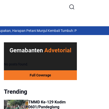
, Harapan Petani Munjul Kembali Tumbuh: Program Optimasi Lahan Pert
Sosial
Tangerang
Wabup Intan: Tanamkan Nilai Moral dan Cinta Be
Gemabanten
Advetorial
No posts found.
Full Coverage
Trending
TMMD Ke-129 Kodim
0601/Pandeglang