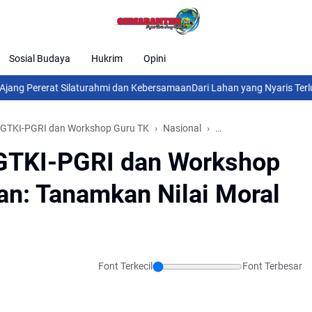
Sosial Budaya
Hukrim
Opini
ererat Silaturahmi dan Kebersamaan
Dari Lahan yang Nyaris Terlupakan
 IGTKI-PGRI dan Workshop Guru TK
Nasional
Pemkab Tangerang
IGTKI-PGRI dan Workshop
an: Tanamkan Nilai Moral
Font Terkecil
Font Terbesar