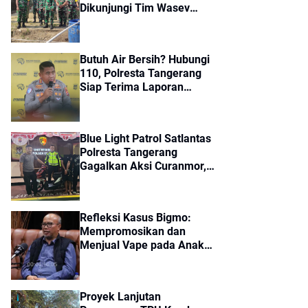
Dikunjungi Tim Wasev
Mabes TNI, Pembangunan
Diharapkan Tuntas Tepat
Waktu
Butuh Air Bersih? Hubungi
110, Polresta Tangerang
Siap Terima Laporan
Kekeringan dan Kebakaran
Lahan
Blue Light Patrol Satlantas
Polresta Tangerang
Gagalkan Aksi Curanmor,
Dua Pria Diamankan
Refleksi Kasus Bigmo:
Mempromosikan dan
Menjual Vape pada Anak
adalah Kriminal
Proyek Lanjutan