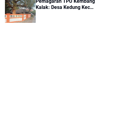
Pemagaran TPU Kembang
Kalak: Desa Kedung Kec
Gunung Kaler, Dari Aspirasi
Dewan PKS Mendapat
Apresiasi Seriyus Dari
Masyarakat Kinerjanya
Sangat Luar Biasa