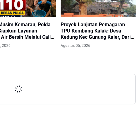
Musim Kemarau, Polda
Proyek Lanjutan Pemagaran
Siapkan Layanan
TPU Kembang Kalak: Desa
Air Bersih Melalui Call
Kedung Kec Gunung Kaler, Dari
110
Aspirasi Dewan PKS Mendapat
, 2026
Agustus 05, 2026
Apresiasi Seriyus Dari
Masyarakat Kinerjanya Sangat
Luar Biasa