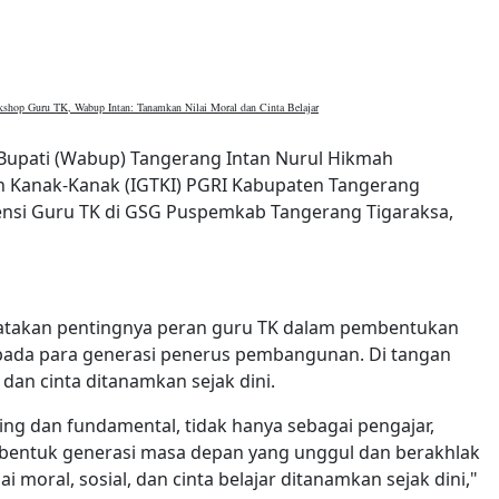
hop Guru TK, Wabup Intan: Tanamkan Nilai Moral dan Cinta Belajar
 Bupati (Wabup) Tangerang Intan Nurul Hikmah
n Kanak-Kanak (IGTKI) PGRI Kabupaten Tangerang
si Guru TK di GSG Puspemkab Tangerang Tigaraksa,
takan pentingnya peran guru TK dalam pembentukan
epada para generasi penerus pembangunan. Di tangan
al dan cinta ditanamkan sejak dini.
ing dan fundamental, tidak hanya sebagai pengajar,
mbentuk generasi masa depan yang unggul dan berakhlak
lai moral, sosial, dan cinta belajar ditanamkan sejak dini,"