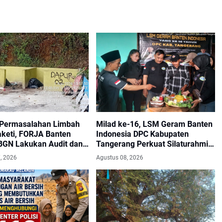
Permasalahan Limbah
Milad ke-16, LSM Geram Banten
keti, FORJA Banten
Indonesia DPC Kabupaten
BGN Lakukan Audit dan
Tangerang Perkuat Silaturahmi
i Korcam
dan Solidaritas
, 2026
Agustus 08, 2026