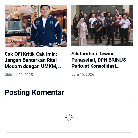
Anggota Organisasi
Berbeda
Silaturahmi Dewan
Cak OFi Kritik Cak Imin:
Penasehat, DPN BRINUS
Jangan Benturkan Ritel
Perkuat Konsolidasi
Modern dengan UMKM,
Organisasi dan Sambut
Justru Harus Bersinergi
Juni 15, 2026
Oktober 29, 2025
Energi Baru
Posting Komentar