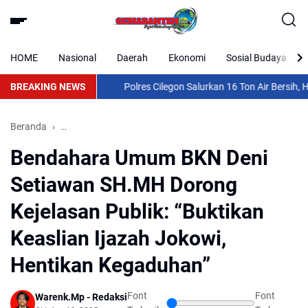
HOME
Nasional
Daerah
Ekonomi
Sosial Budaya
BREAKING NEWS
Polres Cilegon Salurkan 16 Ton Air Bersih, Had
Beranda
Bendahara Umum BKN Deni Setiawan SH.MH Dorong Kejelas
Bendahara Umum BKN Deni
Setiawan SH.MH Dorong
Kejelasan Publik: “Buktikan
Keaslian Ijazah Jokowi,
Hentikan Kegaduhan”
Font
Font
Warenk.Mp - Redaksi