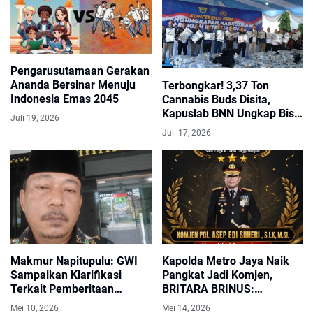
​Pengarusutamaan Gerakan
Ananda Bersinar Menuju
Terbongkar! 3,37 Ton
Indonesia Emas 2045
Cannabis Buds Disita,
Kapuslab BNN Ungkap Bisa
Juli 19, 2026
Diolah Jadi 2,27 Juta Vape
Juli 17, 2026
THC
Makmur Napitupulu: GWI
Kapolda Metro Jaya Naik
Sampaikan Klarifikasi
Pangkat Jadi Komjen,
Terkait Pemberitaan
BRITARA BRINUS:
Dugaan Pengeroyokan
Dinamika Sosial Jakarta
Mei 10, 2026
Mei 14, 2026