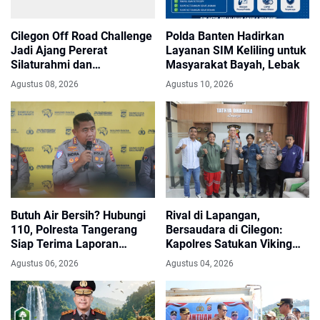
Cilegon Off Road Challenge
Polda Banten Hadirkan
Jadi Ajang Pererat
Layanan SIM Keliling untuk
Silaturahmi dan
Masyarakat Bayah, Lebak
Kebersamaan
Agustus 08, 2026
Agustus 10, 2026
Butuh Air Bersih? Hubungi
Rival di Lapangan,
110, Polresta Tangerang
Bersaudara di Cilegon:
Siap Terima Laporan
Kapolres Satukan Viking
Kekeringan dan Kebakaran
dan Jak Mania Demi Nobar
Agustus 06, 2026
Agustus 04, 2026
Lahan
Damai Piala Presiden 2026