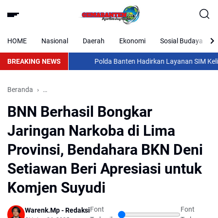
HOME
Nasional
Daerah
Ekonomi
Sosial Budaya
BREAKING NEWS
Polda Banten Hadirkan Layanan SIM Keliling u
Beranda
Bendahara BKN Deni Setiawan Beri Apresiasi untuk Komje
BNN Berhasil Bongkar
Jaringan Narkoba di Lima
Provinsi, Bendahara BKN Deni
Setiawan Beri Apresiasi untuk
Komjen Suyudi
Font
Font
Warenk.Mp - Redaksi