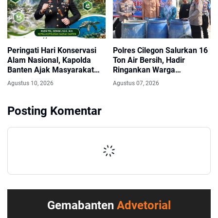
Peringati Hari Konservasi
Polres Cilegon Salurkan 16
Alam Nasional, Kapolda
Ton Air Bersih, Hadir
Banten Ajak Masyarakat
Ringankan Warga
Jaga Kelestarian Alam
Pulomerak di Tengah
Agustus 10, 2026
Agustus 07, 2026
Kemarau
Posting Komentar
Gemabanten
Advetorial