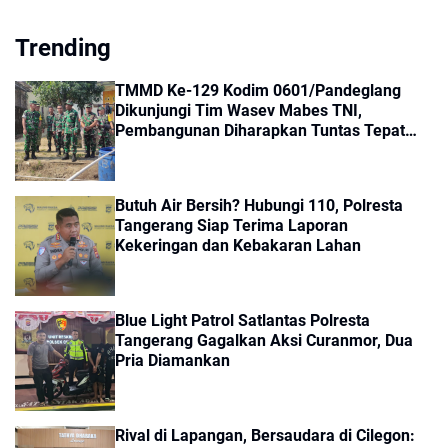
Trending
TMMD Ke-129 Kodim 0601/Pandeglang
Dikunjungi Tim Wasev Mabes TNI,
Pembangunan Diharapkan Tuntas Tepat
Waktu
Butuh Air Bersih? Hubungi 110, Polresta
Tangerang Siap Terima Laporan
Kekeringan dan Kebakaran Lahan
Blue Light Patrol Satlantas Polresta
Tangerang Gagalkan Aksi Curanmor, Dua
Pria Diamankan
Rival di Lapangan, Bersaudara di Cilegon: