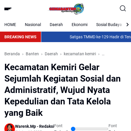
HOME
Nasional
Daerah
Ekonomi
Sosial Budaya
BREAKING NEWS
Satgas TMMD ke-129 Hadir di Tengah 
Beranda
Banten
Daerah
kecamatan kemiri
Kecamatan Kemir
Kecamatan Kemiri Gelar
Sejumlah Kegiatan Sosial dan
Administratif, Wujud Nyata
Kepedulian dan Tata Kelola
yang Baik
Font
Font
Warenk.Mp - Redaksi