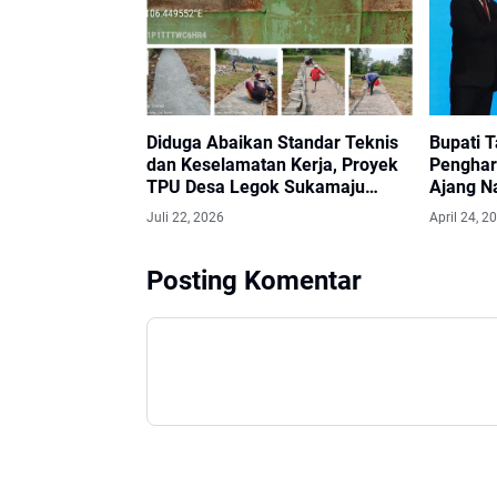
Diduga Abaikan Standar Teknis
Bupati 
dan Keselamatan Kerja, Proyek
Penghar
TPU Desa Legok Sukamaju
Ajang N
Kecamatan Kemiri Jadi Sorotan
Awards 
Juli 22, 2026
April 24, 2
Posting Komentar