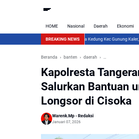
HOME
Nasional
Daerah
Ekonomi
aran TPU Kembang Kalak: Desa Kedung Kec Gunung Kaler, Dari Aspirasi
BREAKING NEWS
Beranda
banten
daerah
Kapolresta Tanger
Kapolresta Tangera
Salurkan Bantuan u
Longsor di Cisoka
Warenk.Mp - Redaksi
Januari 07, 2026