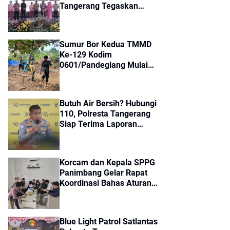
Tangerang Tegaskan
Komitmen Perkuat
Soliditas Jajaran
Sumur Bor Kedua TMMD
Ke-129 Kodim
0601/Pandeglang Mulai
Dikerjakan, Warga
Kampung Kaducalung
Sambut Penuh Harapan
Butuh Air Bersih? Hubungi
110, Polresta Tangerang
Siap Terima Laporan
Kekeringan dan Kebakaran
Lahan
Korcam dan Kepala SPPG
Panimbang Gelar Rapat
Koordinasi Bahas Aturan
Terbaru Program MBG
Blue Light Patrol Satlantas