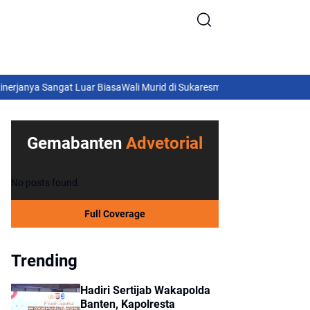
ngat Luar Biasa
Wali Murid di Sukaresmi - Pandeglang Surati Kepala B
sor di Cisoka
nasional
Polresta Tangerang
tangerang
Gemabanten
Advetorial
No posts found.
Full Coverage
Trending
Hadiri Sertijab Wakapolda
Banten, Kapolresta