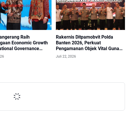
Tangerang Raih
Rakernis Ditpamobvit Polda
gaan Economic Growth
Banten 2026, Perkuat
ational Governance
Pengamanan Objek Vital Guna
2026
Mendukung Asta Cita
026
Juli 22, 2026