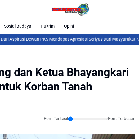
Sosial Budaya
Hukrim
Opini
 Dewan PKS Mendapat Apresiasi Seriyus Dari Masyarakat Kinerjanya Sa
ang dan Ketua Bhayangkari Salurkan Bantuan untuk Korban Tanah Long
ng dan Ketua Bhayangkari
ntuk Korban Tanah
Font Terkecil
Font Terbesar