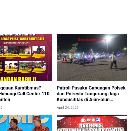
ngguan Kamtibmas?
Patroli Pusaka Gabungan Polsek
Hubungi Call Center 110
dan Polresta Tangerang Jaga
anten
Kondusifitas di Alun-alun
Tigaraksa
26
April 24, 2026