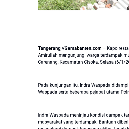
Tangerang,//Gemabanten.com –
Kapolrest
Amirullah mengunjungi warga terdampak mu
Carenang, Kecamatan Cisoka, Selasa (6/1/2
Pada kunjungan itu, Indra Waspada didampi
Waspada serta beberapa pejabat utama Pol
Indra Waspada meninjau kondisi dampak ta
masyarakat yang terdampak. Bantuan diber
mengalami dampak langsung akibat tanah l