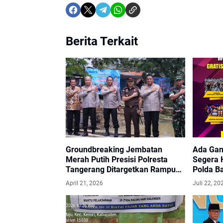
Berita Terkait
Groundbreaking Jembatan
Ada Ga
Merah Putih Presisi Polresta
Segera 
Tangerang Ditargetkan Rampung
Polda B
dalam 2 Bulan
April 21, 2026
Juli 22, 20